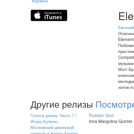
Корзина
El
Евгени
Описан
Element
Побожег
престижн
Competi
музыкан
Мэтт Бр
компози
мелодии
хитов п
Другие релизы
Посмотр
Голоса джаза. Часть 1 /
Russian Soul
Игорь Бутман,
Irina Margolina Quintet
Московский джазовый
оркестр и Аллан Харрис