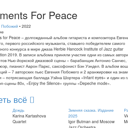
ements For Peace
й Побожий
• 2022
ие
s for Peace – долгожданный альбом гитариста и композитора Евген
о, первого российского музыканта, ставшего победителем самого
ого конкурса в мире джаза Herbie Hancock Institute of Jazz guitar
tion 2019. В записи альбома приняли участие одни из самых автор
тов Нью-йоркской джазовой сцены – барабанщик Антонио Санчес, 
юэр, пианист Аарон Паркс, саксофонист Бэн Уэндел. В альбом вош
ций – 7 авторских пьес Евгения Побожего и 2 аранжировки на зна
 – потрясающая баллада Уэйна Шортера «Infant eyes» и один из 
оп-сцены 80х, «Enjoy the Silence» группы «Depeche mode».
еть всё
Дождь
Зимняя сказка. Издание
Р
Karina Kartashova
2025
Vi
Quartet
Igor Butman and Moscow
M
Jazz Orchestra