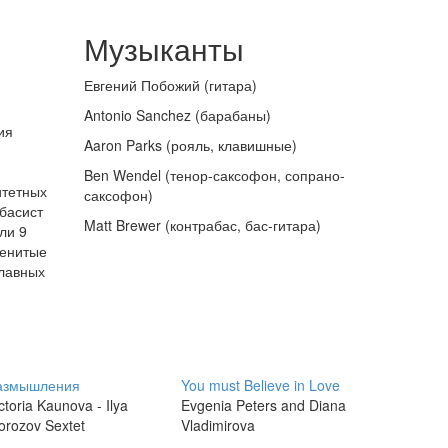
Музыканты
Евгений Побожий (гитара)
Antonio Sanchez (барабаны)
ия
Aaron Parks (рояль, клавишные)
Ben Wendel (тенор-саксофон, сопрано-
итетных
саксофон)
басист
Matt Brewer (контрабас, бас-гитара)
ли 9
менитые
главных
азмышления
You must Believe in Love
ctoria Kaunova - Ilya
Evgenia Peters and Diana
orozov Sextet
Vladimirova