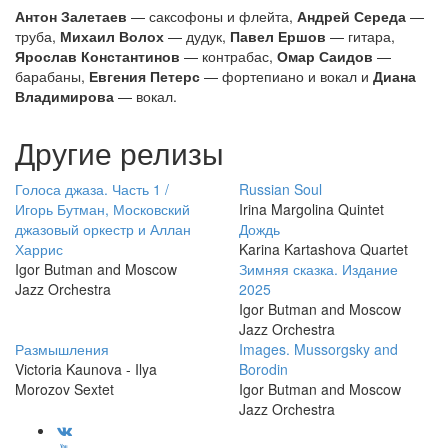
Антон Залетаев
— саксофоны и флейта,
Андрей Середа
—
труба,
Михаил Волох
— дудук,
Павел Ершов
— гитара,
Ярослав Константинов
— контрабас,
Омар Саидов
—
барабаны,
Евгения Петерс
— фортепиано и вокал и
Диана
Владимирова
— вокал.
Другие релизы
Голоса джаза. Часть 1 /
Russian Soul
Игорь Бутман, Московский
Irina Margolina Quintet
джазовый оркестр и Аллан
Дождь
Харрис
Karina Kartashova Quartet
Igor Butman and Moscow
Зимняя сказка. Издание
Jazz Orchestra
2025
Igor Butman and Moscow
Jazz Orchestra
Размышления
Images. Mussorgsky and
Victoria Kaunova - Ilya
Borodin
Morozov Sextet
Igor Butman and Moscow
Jazz Orchestra