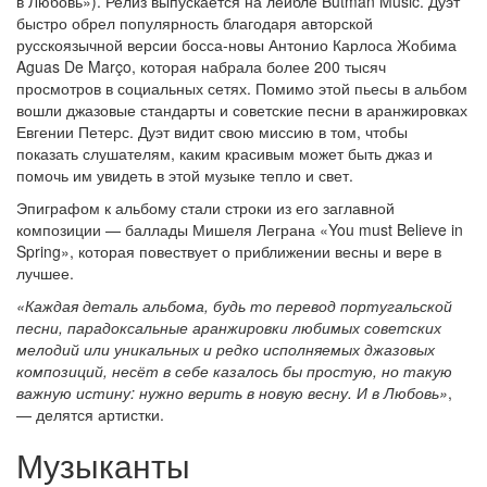
в Любовь»). Релиз выпускается на лейбле Butman Music. Дуэт
быстро обрел популярность благодаря авторской
русскоязычной версии босса-новы Антонио Карлоса Жобима
Aguas De Março, которая набрала более 200 тысяч
просмотров в социальных сетях. Помимо этой пьесы в альбом
вошли джазовые стандарты и советские песни в аранжировках
Евгении Петерс. Дуэт видит свою миссию в том, чтобы
показать слушателям, каким красивым может быть джаз и
помочь им увидеть в этой музыке тепло и свет.
Эпиграфом к альбому стали строки из его заглавной
композиции — баллады Мишеля Леграна «You must Believe in
Spring», которая повествует о приближении весны и вере в
лучшее.
«Каждая деталь альбома, будь то перевод португальской
песни, парадоксальные аранжировки любимых советских
мелодий или уникальных и редко исполняемых джазовых
композиций, несёт в себе казалось бы простую, но такую
важную истину: нужно верить в новую весну. И в Любовь»
,
— делятся артистки.
Музыканты