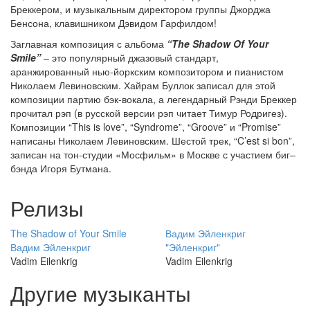
Бреккером, и музыкальным директором группы Джорджа
Бенсона, клавишником Дэвидом Гарфилдом!
Заглавная композиция с альбома
“The Shadow Of Your
Smile”
– это популярный джазовый стандарт,
аранжированный нью-йоркским композитором и пианистом
Николаем Левиновским. Хайрам Буллок записал для этой
композиции партию бэк-вокала, а легендарный Рэнди Бреккер
прочитал рэп (в русской версии рэп читает Тимур Родригез).
Композиции “This is love”, “Syndrome”, “Groove” и “Promise”
написаны Николаем Левиновским. Шестой трек, “C’est si bon”,
записан на тон-студии «Мосфильм» в Москве с участием биг–
бэнда Игоря Бутмана.
Релизы
The Shadow of Your Smile
Вадим Эйленкриг
Вадим Эйленкриг
"Эйленкриг"
Vadim Eilenkrig
Vadim Eilenkrig
Другие музыканты