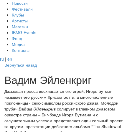
Новости
Фестивали
Клубы
Артисты
Магазин
IBMG Events
Фонд
Медиа
Контакты
ru
|
en
Вернуться назад
Вадим Эйленкриг
Джазовая пресса восхищается его игрой, Игорь Бутман
называет его русским Крисом Ботти, а многочисленные
поклонницы - секс-символом российского джаза. Молодой
трубач
Вадим Эйленкриг
солирует в главном джазовом
оркестре страны – Биг-бэнде Игоря Бутмана и с
оглушительным успехом представляет один сольный проект
за другим: презентации дебютного альбома “The Shadow of