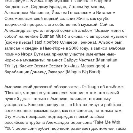
«Аквариум». В 2004 году музыкант записал с Андреем
Кондаковым, Серджиу Брандао, Игорем Бутманом,
Алексанром Машиным, Йоэлем Гонсалесом и Виталием
Соломоновым свой первый сольник Жизнь как сугубо
творческий процесс с его собственной музыкой. Сейчас
Александр выпустил второй сольный альбом "Возьми меня с
собой" на лейбле Butman Music и снова - с авторской музыкой
(кроме пьесы I said it before Оливера Гэннона). Альбом был
записан и сведён в Нью-Йорке в 2008 году, в записи альбома
помимо Игоря Бутмана приняли участие именитые нью-
йоркские музыканты: пианист Сайрус Честнат (Manhattan
Trinity), басист Эссиет Эссиет (ex-Jazz Messengers) и
барабанщик Дональд Эдвардс (Mingus Big Band).
Американский джазовый обозреватель Dr.Tough об альбоме:
"Похоже, что давно устоявшееся мнение о том, что самый
лучший джаз - только в Америке, начинает потихоньку
устаревать. Конечно, спору нет - в Штатах живут и работают
великолепные джазмены,но, как выясняется, не только там.
Эту мысль прекрасно подтверждает новый альбом
российского трубача Александра Беренсона "Take Me With
You". Беренсон-трубач творчески развивает достижения таких