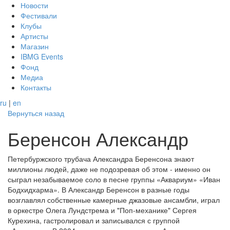
Новости
Фестивали
Клубы
Артисты
Магазин
IBMG Events
Фонд
Медиа
Контакты
ru
|
en
Вернуться назад
Беренсон Александр
Петербуржского трубача Александра Беренсона знают
миллионы людей, даже не подозревая об этом - именно он
сыграл незабываемое соло в песне группы «Аквариум» «Иван
Бодхидхарма». В Александр Беренсон в разные годы
возглавлял собственные камерные джазовые ансамбли, играл
в оркестре Олега Лундстрема и "Поп-механике" Сергея
Курехина, гастролировал и записывался с группой