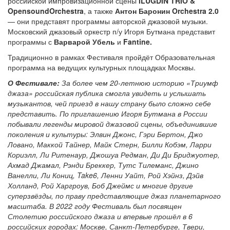
российской импровизационной сцены
ILUGDIN TRIO &
OpensoundOrchestra
, а также
Антон Баронин Orchestra 2.0
— они представят программы авторской джазовой музыки.
Московский джазовый оркестр п/у Игоря Бутмана представит
программы с
Варварой Убель
и
Fantine.
Традиционно в рамках Фестиваля пройдёт Образовательная
программа на ведущих культурных площадках Москвы.
О Фестивале:
За более чем 20-летнюю историю «Триумф
джаза» российская публика смогла увидеть и услышать
музыкантов, чей приезд в нашу страну было сложно себе
представить. По приглашению Игоря Бутмана в России
побывали легенды мировой джазовой сцены, объединившие
поколения и культуры: Элвин Джонс, Гэри Бертон, Джо
Ловано, Маккой Тайнер, Майк Стерн, Билли Кобэм, Ларри
Кориэлл, Ли Ритенаур, Джошуа Редман, Ди Ди Бриджуотер,
Ахмад Джамал, Рэнди Бреккер, Тутс Тилеманс, Джино
Ванелли, Ли Кониц, Take6, Ленни Уайт, Рой Хэйнз, Дэйв
Холланд, Рой Харгроув, Боб Джеймс и многие другие
суперзвёзды, по праву представляющие джаз планетарного
масштаба. В 2022 году Фестиваль был посвящен
Столетию российского джаза и впервые прошёл в 6
российских городах: Москве, Санкт-Петербурге, Твери,