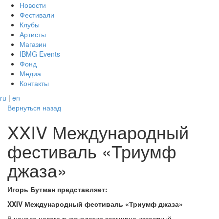
Новости
Фестивали
Клубы
Артисты
Магазин
IBMG Events
Фонд
Медиа
Контакты
ru
|
en
Вернуться назад
XXIV Международный
фестиваль «Триумф
джаза»
Игорь Бутман представляет:
XXIV Международный фестиваль «Триумф джаза»
В начале нового тысячелетия всемирно известный