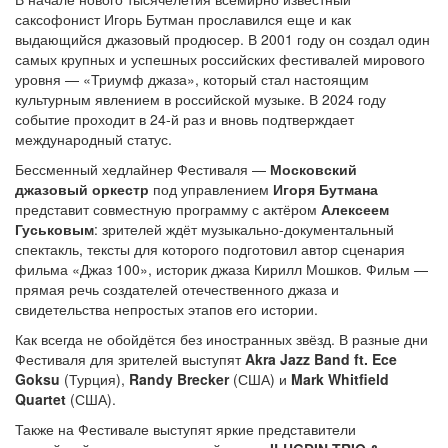
саксофонист Игорь Бутман прославился еще и как
выдающийся джазовый продюсер. В 2001 году он создал один
самых крупных и успешных российских фестивалей мирового
уровня — «Триумф джаза», который стал настоящим
культурным явлением в российской музыке. В 2024 году
событие проходит в 24-й раз и вновь подтверждает
международный статус.
Бессменный хедлайнер Фестиваля —
Московский
джазовый оркестр
под управлением
Игоря Бутмана
представит совместную программу с актёром
Алексеем
Гуськовым
: зрителей ждёт музыкально-документальный
спектакль, тексты для которого подготовил автор сценария
фильма «Джаз 100», историк джаза Кирилл Мошков. Фильм —
прямая речь создателей отечественного джаза и
свидетельства непростых этапов его истории.
Как всегда не обойдётся без иностранных звёзд. В разные дни
Фестиваля для зрителей выступят
Akra Jazz Band ft. Ece
Goksu
(Турция),
Randy Brecker
(США) и
Mark Whitfield
Quartet
(США).
Также на Фестивале выступят яркие представители