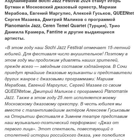
Хэдлайнерами Sochi Jazz Festival 2024 станут Игорь
Бутман и Московский джазовый оркестр, Мариам
Мерабова, Евгений Маргулис, Алексей Гуськов, QUEENtet
Сергея Мазаева, Дмитрий Маликов с программой
Pianomaniя Jazz, Ceren Temel Quartet (Турция), Трио
Даниила Крамера, Fantine и другие выдающиеся
артисты.
«В этом году наш Sochi Jazz Festival отмечает 15-летний
юбилей. Для фестиваля число внушительное! Поэтому в
этом году мы продолжим удивлять наших зрителей,
прежде всего — звёздным составом хэдлайнеров. В Сочи
приедут ярчайшие джазовые музыканты и представители
других жанров с джазовыми программами: Мариам
Мерабова, Евгений Маргулис, Сергей Мазаев со своим
QUEENtetом, Дмитрий Маликов с программой Pianomaniя
Jazz. Также в этом году 25 лет исполняется моему
Московскому джазовому оркестру. В честь юбилея мы
вместе с талантливейшим актёром Алексеем Гуськовым
на Открытии фестиваля в Зимнем театре представим
наш музыкально-поэтический перформанс «Джаз от
первого лица». Этот спектакль, повествующий о
столетней истории российского джаза, уже полюбился