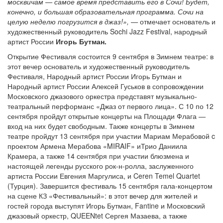
москвичам — самое время представить его в Сочи! Будет,
конечно, и большая образовательная программа. Сочи на
целую неделю погрузится в джаз!», —
отмечает основатель и
художественный руководитель Sochi Jazz Festival, народный
артист России
Игорь Бутман.
Открытие Фестиваля состоится 9 сентября в Зимнем театре: в
этот вечер основатель и художественный руководитель
Фестиваля, Народный артист России Игорь Бутман и
Народный артист России Алексей Гуськов в сопровождении
Московского джазового оркестра представят музыкально-
театральный перформанс «Джаз от первого лица». С 10 по 12
сентября пройдут открытые концерты на Площади Флага —
вход на них будет свободным. Также концерты в Зимнем
театре пройдут 13 сентября при участии
Мариам Мерабовой c
проектом Армена Мерабова «MIRAIF»
иТрио Даниила
Крамера, а также 14 сентября при участии
блюзмена и
настоящей легенды русского рок-н-ролла, заслуженного
артиста России Евгения Маргулиса, и
Ceren Temel Quartet
(Турция). Завершится фестиваль 15 сентября гала-концертом
на сцене КЗ «Фестивальный»: в этот вечер для жителей и
гостей города выступят
Игорь Бутман, Fantine и Московский
джазовый оркестр, QUEENtet Сергея Мазаева, а также