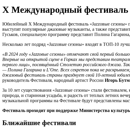
X Международный фестиваль 
Юбилейный Х Международный фестиваль «Jazzовые сезоны» прой
выступят популярные джазовые музыканты, а также представи
Гуськов, специальную программу представит Полина Гагарина, L
Несколько лет подряд «Jazzовые сезоны» входят в ТОП-10 луч
«В 2024 году «Jazzовые сезоны» отмечают свой первый больш
Впервые на открытой сцене в Горках мы представим театрал
первого лица», посвящённый Столетию российского джаза. Т
— Полина Гагарина и L’One. Всех секретов пока не раскрывае
джазовый фестиваль страны празднует свой 10-летний юбилей 
руководитель Фестиваля, народный артист России
Игорь Бутм
За 10 лет существования «Jazzовые сезоны» стали фестивалем,
природа, и старинная усадьба, и радость от теплых летних ве
музыкальной программы на Фестивале будут представлены маст
Фестиваль проходит при поддержке Министерства культуры
Ближайшие фестивали