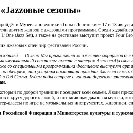
«Jazzовые сезоны»
дёт в Музее-заповеднике «Горки Ленинские» 17 и 18 августа! 
тели других жанров с джазовыми программами. Среди хэдлайнер
’One (Jazz Set), а также на фестивале выступит проект Four Bro
ших джазовых опен-эйр фестивалей России.
ой юбилей — 10 лет! Мы приготовили множество сюрпризов для 
ьно-музыкальный спектакль: вместе с актёром АлексеемГуськ
акже со специальными программамина Фестивале выступят арти
м, но обещаем, что устроим настоящий праздник для всей семьи
в Год Семьи. Будем рады встрече с нашими дорогими зрителями 
ан
.
 который по доброй традиции посещают всей семьёй. Люди прихо
черов в кругу дорогих людей, и потрясающая джазовая музыка, к
ер-классы по игре на музыкальных инструментах, живописи, сп
 Российской Федерации и Министерства культуры и туризма