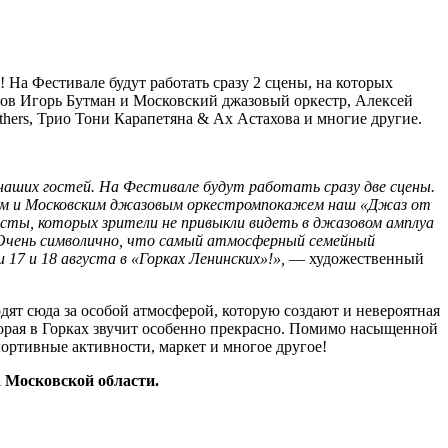
На Фестивале будут работать сразу 2 сцены, на которых
ов Игорь Бутман и Московский джазовый оркестр, Алексей
thers, Трио Тони Карапетяна & Ах Астахова и многие другие.
наших гостей. На Фестивале будут работать сразу две сцены.
овым и Московским джазовым оркестромпокажем наш «Джаз от
сты, которых зрители не привыкли видеть в джазовом амплуа
. Очень символично, что самый атмосферный семейный
17 и 18 августа в «Горках Ленинских»!»,
—
художественный
дят сюда за особой атмосферой, которую создают и невероятная
оторая в Горках звучит особенно прекрасно. Помимо насыщенной
ортивные активности, маркет и многое другое!
 Московской области.