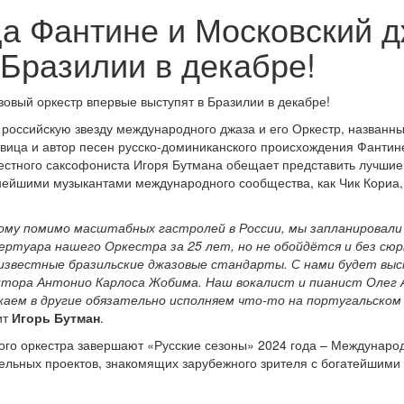
ца Фантине и Московский 
 Бразилии в декабре!
российскую звезду международного джаза и его Оркестр, названны
евица и автор песен русско-доминиканского происхождения Фантин
стного саксофониста Игоря Бутмана обещает представить лучшие х
тнейшими музыкантами международного сообщества, как Чик Кориа,
ому помимо масштабных гастролей в России, мы запланировали
ертуара нашего Оркестра за 25 лет, но не обойдётся и без сю
 известные бразильские джазовые стандарты. С нами будет вы
зитора Антонио Карлоса Жобима. Наш вокалист и пианист Олег
жаем в другие обязательно исполняем что-то на португальско
ит
Игорь Бутман
.
ого оркестра завершают «Русские сезоны» 2024 года – Международ
льных проектов, знакомящих зарубежного зрителя с богатейшими