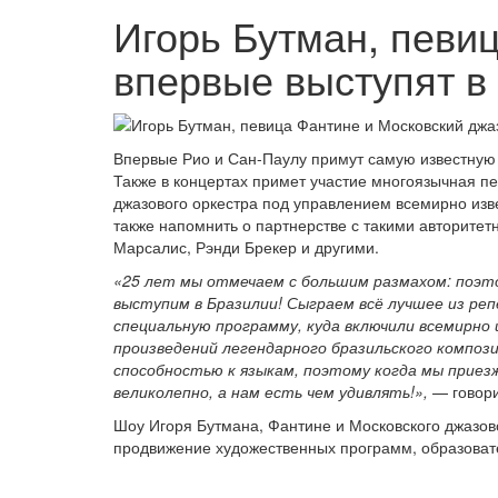
Игорь Бутман, певи
впервые выступят в
Впервые Рио и Сан-Паулу примут самую известную 
Также в концертах примет участие многоязычная п
джазового оркестра под управлением всемирно изве
также напомнить о партнерстве с такими авторите
Марсалис, Рэнди Брекер и другими.
«25 лет мы отмечаем с большим размахом: поэт
выступим в Бразилии! Сыграем всё лучшее из реп
специальную программу, куда включили всемирно
произведений легендарного бразильского компо
способностью к языкам, поэтому когда мы приез
великолепно, а нам есть чем удивлять!»,
— говор
Шоу Игоря Бутмана, Фантине и Московского джазов
продвижение художественных программ, образовате