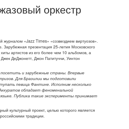
джазовый оркестр
й журналом «Jazz Times» «созвездием виртуозов».
е. Зарубежная презентация 25-летия Московского
иты артистов из его более чем 10 альбомов, а
 Джек ДеДжонетт, Джон Патитуччи, Уинтон
 посетить и зарубежные страны. Впервые
рпризов. Для Бразилии мы подготовили
ступать певица Фантине. Исполним несколько
 Аккуратов обладает феноменальной
м языке. Публика такие эксперименты принимает
ный культурный проект, целью которого является
 российскими традиции.